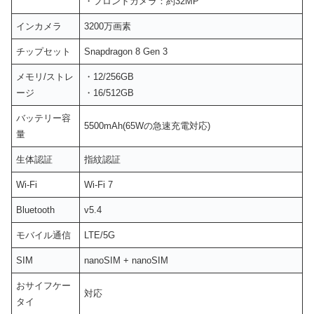
・フロントカメラ：約32MP
インカメラ
3200万画素
チップセット
Snapdragon 8 Gen 3
メモリ/ストレ
・12/256GB
ージ
・16/512GB
バッテリー容
5500mAh(65Wの急速充電対応)
量
生体認証
指紋認証
Wi-Fi
Wi-Fi 7
Bluetooth
v5.4
モバイル通信
LTE/5G
SIM
nanoSIM + nanoSIM
おサイフケー
対応
タイ