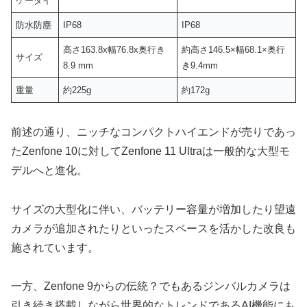
ケータイ
防水防塵
IP68
IP68
高さ163.8x幅76.8x奥行き
約高さ146.5×幅68.1×奥行
サイズ
8.9 mm
き9.4mm
重量
約225g
約172g
前述の通り、ニッチなコンパクトハイエンドが売りであっ
たZenfone 10に対してZenfone 11 Ultraは一般的な大型モ
デルへと進化。
サイズの大型化に伴い、バッテリー容量が増加したり望遠
カメラが追加されたりといったスペースを活かした改良も
施されています。
一方、Zenfone 9からの伝統？でもあるジンバルカメラは
引き続き搭載しながら世界的なトレンドであるAI機能にも