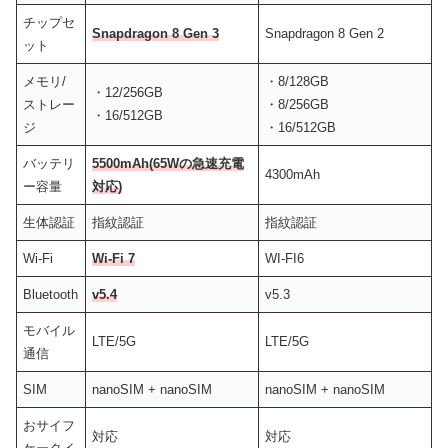
チップセ
Snapdragon 8 Gen 3
Snapdragon 8 Gen 2
ット
メモリ/
・8/128GB
・12/256GB
ストレー
・8/256GB
・16/512GB
ジ
・16/512GB
バッテリ
5500mAh(65Wの急速充電
4300mAh
ー容量
対応)
生体認証
指紋認証
指紋認証
Wi-Fi
Wi-Fi 7
WI-FI6
Bluetooth
v5.4
v5.3
モバイル
LTE/5G
LTE/5G
通信
SIM
nanoSIM + nanoSIM
nanoSIM + nanoSIM
おサイフ
対応
対応