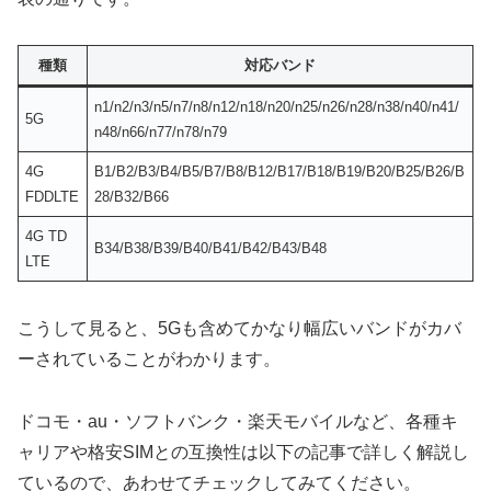
種類
対応バンド
n1/n2/n3/n5/n7/n8/n12/n18/n20/n25/n26/n28/n38/n40/n41/
5G
n48/n66/n77/n78/n79
4G
B1/B2/B3/B4/B5/B7/B8/B12/B17/B18/B19/B20/B25/B26/B
FDDLTE
28/B32/B66
4G TD
B34/B38/B39/B40/B41/B42/B43/B48
LTE
こうして見ると、5Gも含めてかなり幅広いバンドがカバ
ーされていることがわかります。
ドコモ・au・ソフトバンク・楽天モバイルなど、各種キ
ャリアや格安SIMとの互換性は以下の記事で詳しく解説し
ているので、あわせてチェックしてみてください。