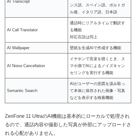
AI Transcript
ンス語、スペイン語、ポルトガ
ル後、イタリア語、日本語
通話時にリアルタイムで翻訳す
AI Call Translator
る機能
対応言語は同上
AI Wallpaper
壁紙を生成AIで作成する機能
イヤホンで音楽を聴くとき、ス
AI Noise Cancellation
マホ側でAIによるノイズキャン
セリングを実行する機能
AIがユーザーの意図を汲み取っ
Semantic Search
て本体に保存された画像・写真
などを表示する検索機能
ZenFone 11 UltraのAI機能は基本的にローカルで処理され
るので、通話内容や撮影した写真が外部にアップロードさ
れる心配がありません。