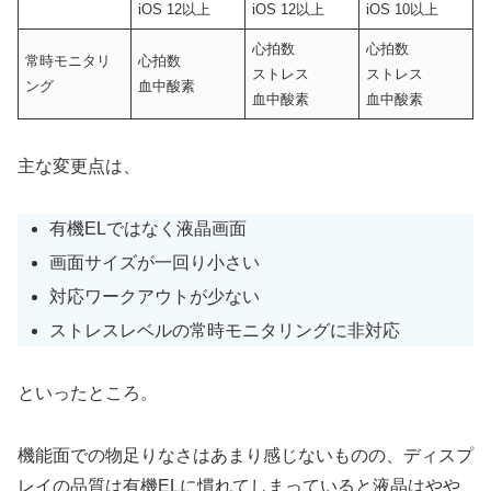
iOS 12以上
iOS 12以上
iOS 10以上
心拍数
心拍数
常時モニタリ
心拍数
ストレス
ストレス
ング
血中酸素
血中酸素
血中酸素
主な変更点は、
有機ELではなく液晶画面
画面サイズが一回り小さい
対応ワークアウトが少ない
ストレスレベルの常時モニタリングに非対応
といったところ。
機能面での物足りなさはあまり感じないものの、ディスプ
レイの品質は有機ELに慣れてしまっていると液晶はやや