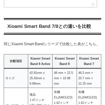
Xioami Smart Band 7/8との違いを比較
同じXiaomi Smart Bandシリーズで比較した表がこちら。
Xiaomi Smart
Xioami Smart
Xioami Smart
比較項目
Band 8 Active
Band 8
Band 7
42.81mm x
48 mm × 22.5
46.5 mm ×
サイズ
25.42mm x
mm × 10.99
20.7 mm ×
9.99mm
mm
12.25 mm
有機
有機
液晶
EL(AMOLED)
EL(AMOLED)
1.47インチ
1.62インチ
1.62インチ