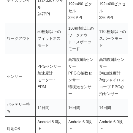
ディスプレイ
172×320ピクセ
192×490 ピク
192×490ピクセ
ル
セル
ル
247PPI
326 PPI
326 PPI
150種類以上の
50種類以上の
110 種類以上の
ワークアウ
ワークアウト
フィットネス
スポーツモー
ト・スポーツ
モード
ド
モード
高精度6軸セン
高精度6軸セン
PPGセンサー
サー
サー
加速度計
PPG心拍数セ
3軸加速度計
センサー
モーター：
ンサー
3軸ジャイロス
ERM
環境光センサ
コープ PPG心
ー
拍センサー
バッテリー持
14日間
16日間
14日間
ち
Android 8.0以
Android 6.0以
Android 6.0以
対応OS
上
上
上