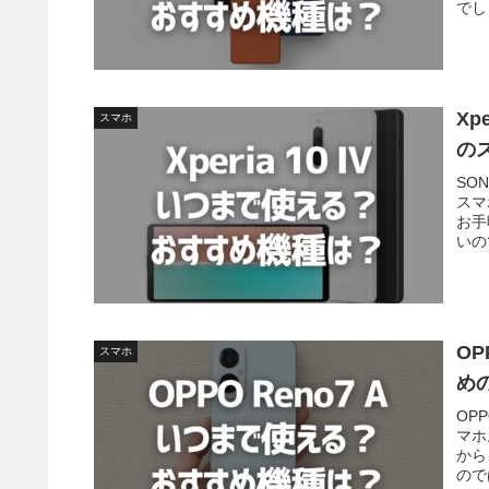
でし
Xp
スマホ
の
SO
スマ
お手
いの
O
スマホ
め
OP
マホ
から
ので