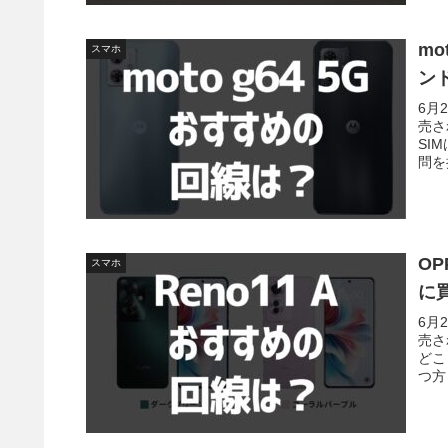
mo
スマホ
ン
6月
売さ
SI
問を
OP
スマホ
に
6月
売さ
どこ
つ方