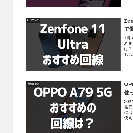
Ze
LINEMO
で
7月
れま
は？
もし
OP
通信回線
使
20
発売
には
使え