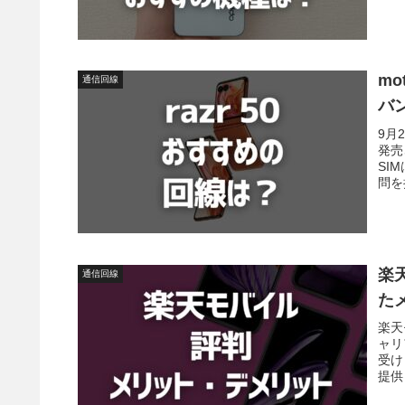
mo
通信回線
バ
9月
発売
SI
問を
楽
通信回線
た
楽天
ャリ
受け
提供