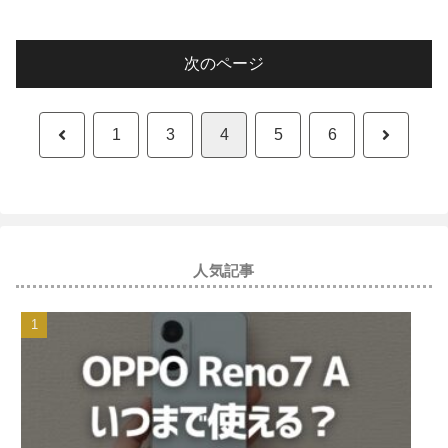
次のページ
前
次
1
3
4
5
6
へ
へ
人気記事