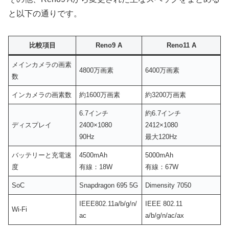
と以下の通りです。
比較項目
Reno9 A
Reno11 A
メインカメラの画素
4800万画素
6400万画素
数
インカメラの画素数
約1600万画素
約3200万画素
6.7インチ
約6.7インチ
ディスプレイ
2400×1080
2412×1080
90Hz
最大120Hz
バッテリーと充電速
4500mAh
5000mAh
度
有線：18W
有線：67W
SoC
Snapdragon 695 5G
Dimensity 7050
IEEE802.11a/b/g/n/
IEEE 802.11
Wi-Fi
ac
a/b/g/n/ac/ax